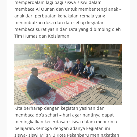
memperdalam lagi bagi siswa-siswi dalam
membaca Al Qur’an dan untuk membentengi anak –
anak dari perbuatan kenakalan remaja yang
menimbulkan dosa dan dan setiap kegiatan
membaca surat yasin dan Do’a yang dibimbing oleh
Tim Humas dan Keislaman.
Kita berharap dengan kegiatan yasinan dan
membaca do’a sehari – hari agar nantinya dapat
meningkatkan kecerdasan siswa dalam menerima
pelajaran, semoga dengan adanya kegiatan ini
siswa- siswi MTsN 3 Kota Pekanbaru meningkatkan