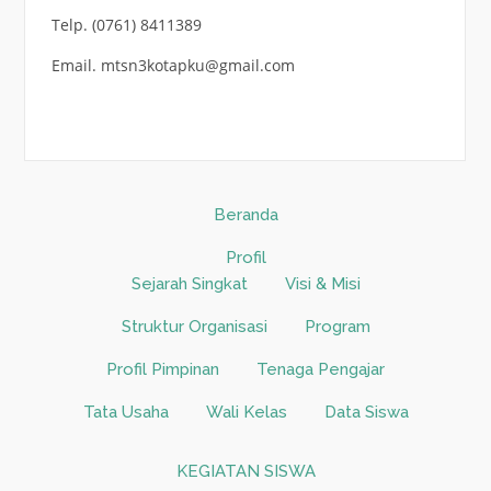
Telp. (0761) 8411389
Email. mtsn3kotapku@gmail.com
Beranda
Profil
Sejarah Singkat
Visi & Misi
Struktur Organisasi
Program
Profil Pimpinan
Tenaga Pengajar
Tata Usaha
Wali Kelas
Data Siswa
KEGIATAN SISWA