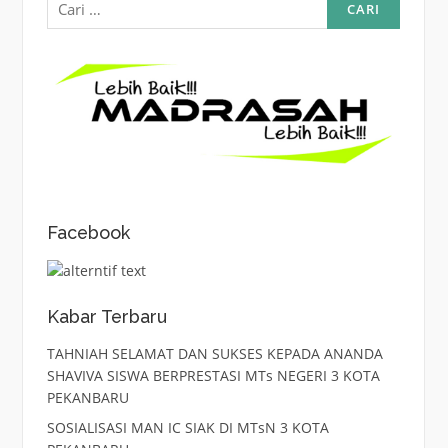
untuk:
Facebook
Kabar Terbaru
TAHNIAH SELAMAT DAN SUKSES KEPADA ANANDA
SHAVIVA SISWA BERPRESTASI MTs NEGERI 3 KOTA
PEKANBARU
SOSIALISASI MAN IC SIAK DI MTsN 3 KOTA