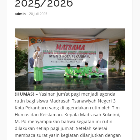
2025/2026
admin
20 Juli 2025
(HUMAS)
– Yasinan jum’at pagi menjadi agenda
rutin bagi siswa Madrasah Tsanawiyah Negeri 3
Kota Pekanbaru yang di agendakan rutin oleh Tim
Humas dan Keislaman. Kepala Madrasah Sukeimi,
M. Pd menyampaikan bahwa kegiatan ini rutin
dilakukan setiap pagi jum’at. Setelah selesai
membaca surat yasin kegiatan dilanjutkan dengan