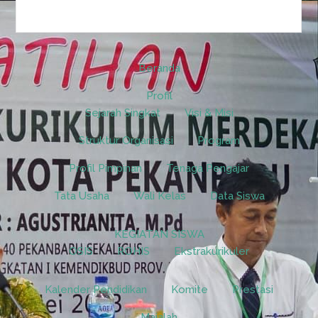
Beranda
Profil
Sejarah Singkat
Visi & Misi
Struktur Organisasi
Program
Profil Pimpinan
Tenaga Pengajar
Tata Usaha
Wali Kelas
Data Siswa
KEGIATAN SISWA
OSIS
ROHIS
Ekstrakurikuler
Kalender Pendidikan
Komite
Prestasi
Majalah