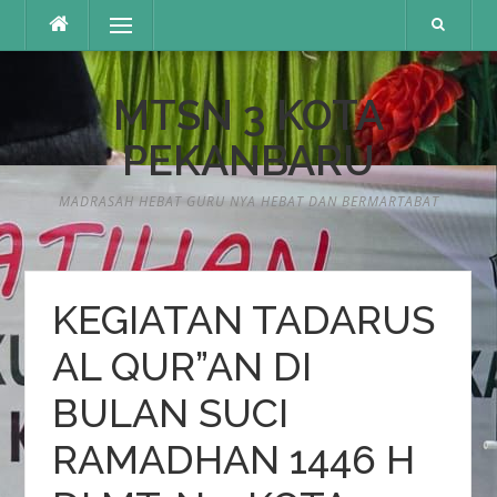
Lompat
Menu
ke
konten
MTSN 3 KOTA
PEKANBARU
MADRASAH HEBAT GURU NYA HEBAT DAN BERMARTABAT
KEGIATAN TADARUS
AL QUR”AN DI
BULAN SUCI
RAMADHAN 1446 H