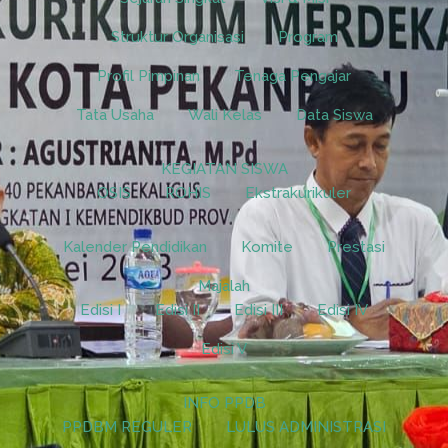
Struktur Organisasi
Program
Profil Pimpinan
Tenaga Pengajar
Tata Usaha
Wali Kelas
Data Siswa
KEGIATAN SISWA
OSIS
ROHIS
Ekstrakurikuler
Kalender Pendidikan
Komite
Prestasi
Majalah
Edisi I
Edisi II
Edisi III
Edisi IV
Edisi V
INFO PPDB
PPDBM REGULER
LULUS ADMINISTRASI