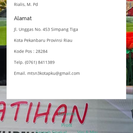
Rialis, M. Pd
Alamat
Jl. Unggas No. 453 Simpang Tiga
Kota Pekanbaru Provinsi Riau
Kode Pos : 28284
Telp. (0761) 8411389
Email. mtsn3kotapku@gmail.com
Beranda
Profil
Sejarah Singkat
Visi & Misi