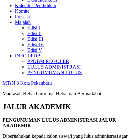
Kalender Pendidikan
Komite
Prestasi
Majalah
Edisi I
Edisi II
Edisi III
Edisi IV
Edisi V
INFO PPDB
PPDBM REGULER
LULUS ADMINISTRASI
PENGUMUMAN LULUS
MTsN 3 Kota Pekanbaru
Madrasah Hebat Guru nya Hebat dan Bermartabat
JALUR AKADEMIK
PENGUMUMAN LULUS ADMINISTRASI JALUR
AKADEMIK
Diberitahukan kepada calon siswa/i yang lulus administrasi agar