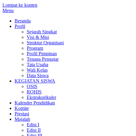
Lompat ke konten
Menu
Beranda
Profil
Sejarah Singkat
Visi & Misi
Struktur Organisasi
Program
Profil Pimpinan
Tenaga Pengajar
Tata Usaha
Wali Kelas
Data Siswa
KEGIATAN SISWA
OSIS
ROHIS
Ekstrakurikuler
Kalender Pendidikan
Komite
Prestasi
Majalah
Edisi I
Edisi II
Edisi III