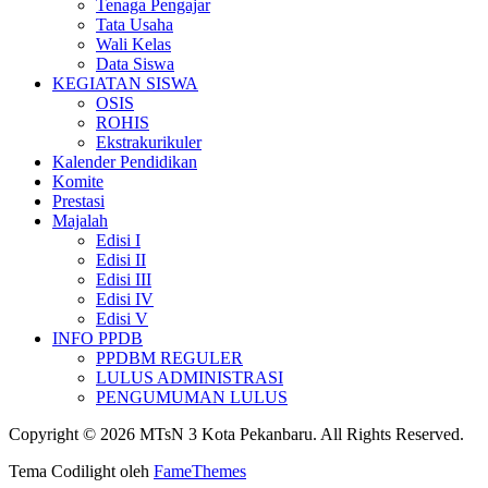
Tenaga Pengajar
Tata Usaha
Wali Kelas
Data Siswa
KEGIATAN SISWA
OSIS
ROHIS
Ekstrakurikuler
Kalender Pendidikan
Komite
Prestasi
Majalah
Edisi I
Edisi II
Edisi III
Edisi IV
Edisi V
INFO PPDB
PPDBM REGULER
LULUS ADMINISTRASI
PENGUMUMAN LULUS
Copyright © 2026 MTsN 3 Kota Pekanbaru. All Rights Reserved.
Tema Codilight oleh
FameThemes