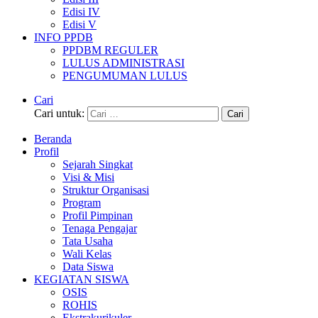
Edisi IV
Edisi V
INFO PPDB
PPDBM REGULER
LULUS ADMINISTRASI
PENGUMUMAN LULUS
Cari
Cari untuk:
Beranda
Profil
Sejarah Singkat
Visi & Misi
Struktur Organisasi
Program
Profil Pimpinan
Tenaga Pengajar
Tata Usaha
Wali Kelas
Data Siswa
KEGIATAN SISWA
OSIS
ROHIS
Ekstrakurikuler