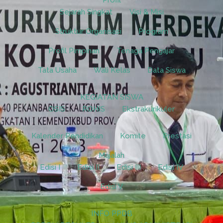
Profil
Sejarah Singkat
Visi & Misi
Struktur Organisasi
Program
Profil Pimpinan
Tenaga Pengajar
Tata Usaha
Wali Kelas
Data Siswa
KEGIATAN SISWA
OSIS
ROHIS
Ekstrakurikuler
Kalender Pendidikan
Komite
Prestasi
Majalah
Edisi I
Edisi II
Edisi III
Edisi IV
Edisi V
INFO PPDB