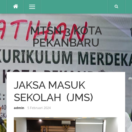
Lompat
Menu
ke
konten
MTSN 3 KOTA
PEKANBARU
MADRASAH HEBAT GURU NYA HEBAT DAN BERMARTABAT
JAKSA MASUK
SEKOLAH (JMS)
admin
5 Februari 2024