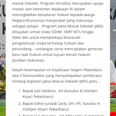
masuk Sekolah. Program tersebut merupakan upaya
inovasi dan komitmen kejaksaan RI dalam
meningkatkan kesadaran Hukum kepada warga
Negara khususnya masyarakat yang statusnya
sebagai pelajar . Program Jaksa Masuk Sekolah (JMS)
ditujukan untuk siswa SD/MI, SMP/ MTs hingga
SMA/ MA untuk memperkaya khasanah
pengetahuan siswa terhadap hukum dan
perundang – undangan serta menciptakan generasi
baru taat hukum untuk tujuan Kenali Hukum
Jauhkan Hukuman.
Dalam kesempatan ini Kejaksaan Negeri Pekanbaru
ada 3 Narasumber yang menyampaikan pembicara
tentang kegiatan Jaksa Masuk Sekolah (JMS) yaitu :.
Bapak Jodi Valdano , SH (Kasubsi B Intelijen
Kejari Pekanbaru)
Bapak Edhie Junaidi Zarly, SH ( Plt. Kasubsi A
Intelijen Kejari Pekanbaru)
Bapak Fuji Dwi Jona , SH.,MH ( Jaksa Fungsional