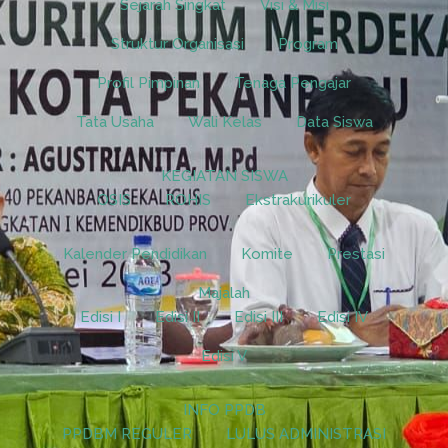
Sejarah Singkat
Visi & Misi
Struktur Organisasi
Program
Profil Pimpinan
Tenaga Pengajar
Tata Usaha
Wali Kelas
Data Siswa
KEGIATAN SISWA
OSIS
ROHIS
Ekstrakurikuler
Kalender Pendidikan
Komite
Prestasi
Majalah
Edisi I
Edisi II
Edisi III
Edisi IV
Edisi V
INFO PPDB
PPDBM REGULER
LULUS ADMINISTRASI