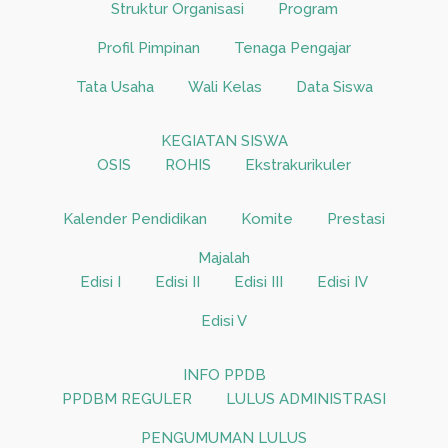
Struktur Organisasi
Program
Profil Pimpinan
Tenaga Pengajar
Tata Usaha
Wali Kelas
Data Siswa
KEGIATAN SISWA
OSIS
ROHIS
Ekstrakurikuler
Kalender Pendidikan
Komite
Prestasi
Majalah
Edisi I
Edisi II
Edisi III
Edisi IV
Edisi V
INFO PPDB
PPDBM REGULER
LULUS ADMINISTRASI
PENGUMUMAN LULUS