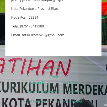
Kota Pekanbaru Provinsi Riau
Kode Pos : 28284
Telp. (0761) 8411389
Email. mtsn3kotapku@gmail.com
Beranda
Profil
Sejarah Singkat
Visi & Misi
Struktur Organisasi
Program
Profil Pimpinan
Tenaga Pengajar