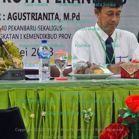
Tata Usaha
Wali Kelas
Data Siswa
KEGIATAN SISWA
OSIS
ROHIS
Ekstrakurikuler
Kalender Pendidikan
Komite
Prestasi
Majalah
Edisi I
Edisi II
Edisi III
Edisi IV
Edisi V
INFO PPDB
PPDBM REGULER
LULUS ADMINISTRASI
PENGUMUMAN LULUS
Copyright © 2026 MTsN 3 Kota Pekanbaru. All Rights Reserved.
Tema Codilight oleh
FameThemes