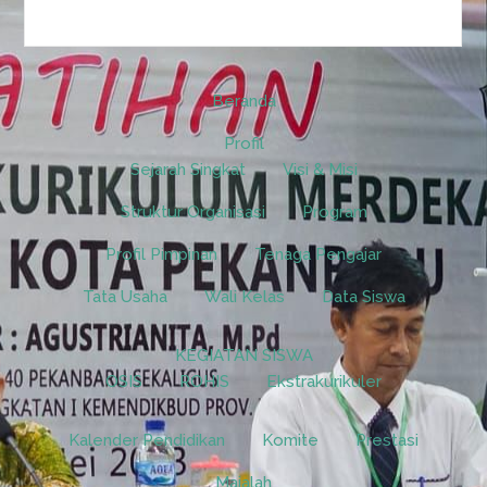
Beranda
Profil
Sejarah Singkat
Visi & Misi
Struktur Organisasi
Program
Profil Pimpinan
Tenaga Pengajar
Tata Usaha
Wali Kelas
Data Siswa
KEGIATAN SISWA
OSIS
ROHIS
Ekstrakurikuler
Kalender Pendidikan
Komite
Prestasi
Majalah