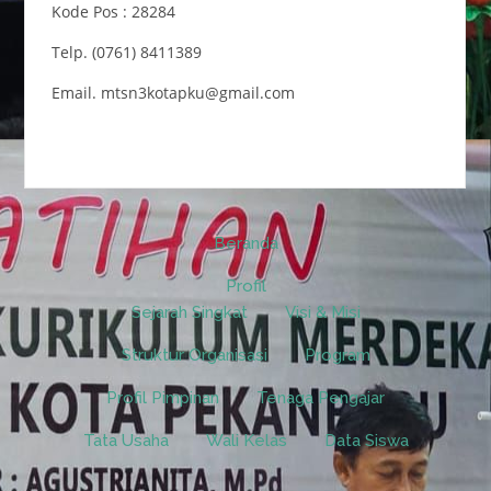
Kode Pos : 28284
Telp. (0761) 8411389
Email. mtsn3kotapku@gmail.com
Beranda
Profil
Sejarah Singkat
Visi & Misi
Struktur Organisasi
Program
Profil Pimpinan
Tenaga Pengajar
Tata Usaha
Wali Kelas
Data Siswa