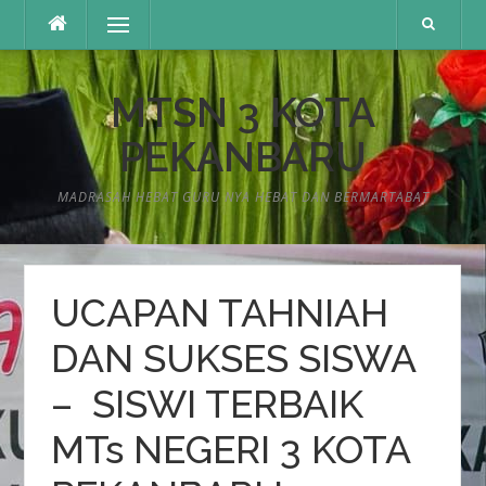
Lompat
Menu
ke
konten
MTSN 3 KOTA
PEKANBARU
MADRASAH HEBAT GURU NYA HEBAT DAN BERMARTABAT
UCAPAN TAHNIAH
DAN SUKSES SISWA
– SISWI TERBAIK
MTs NEGERI 3 KOTA