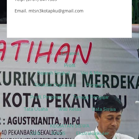
Email. mtsn3kotapku@gmail.com
Beranda
Profil
Sejarah Singkat
Visi & Misi
Struktur Organisasi
Program
Profil Pimpinan
Tenaga Pengajar
Tata Usaha
Wali Kelas
Data Siswa
KEGIATAN SISWA
OSIS
ROHIS
Ekstrakurikuler