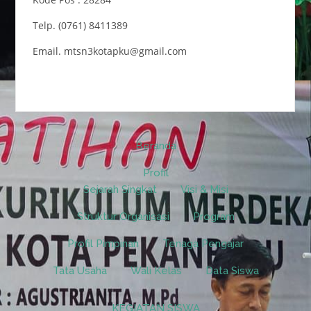
Telp. (0761) 8411389
Email. mtsn3kotapku@gmail.com
Beranda
Profil
Sejarah Singkat
Visi & Misi
Struktur Organisasi
Program
Profil Pimpinan
Tenaga Pengajar
Tata Usaha
Wali Kelas
Data Siswa
KEGIATAN SISWA