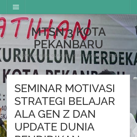
Lompat
Menu
ke
konten
MTSN 3 KOTA
PEKANBARU
MADRASAH HEBAT GURU NYA HEBAT DAN BERMARTABAT
SEMINAR MOTIVASI
STRATEGI BELAJAR
ALA GEN Z DAN
UPDATE DUNIA