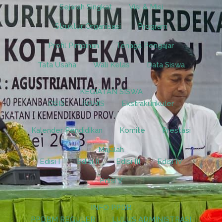
Sejarah Singkat
Visi & Misi
Struktur Organisasi
Program
Profil Pimpinan
Tenaga Pengajar
Tata Usaha
Wali Kelas
Data Siswa
KEGIATAN SISWA
OSIS
ROHIS
Ekstrakurikuler
Kalender Pendidikan
Komite
Prestasi
Majalah
Edisi I
Edisi II
Edisi III
Edisi IV
Edisi V
INFO PPDB
PPDBM REGULER
LULUS ADMINISTRASI