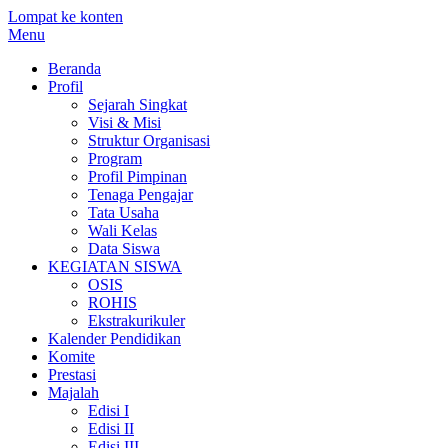
Lompat ke konten
Menu
Beranda
Profil
Sejarah Singkat
Visi & Misi
Struktur Organisasi
Program
Profil Pimpinan
Tenaga Pengajar
Tata Usaha
Wali Kelas
Data Siswa
KEGIATAN SISWA
OSIS
ROHIS
Ekstrakurikuler
Kalender Pendidikan
Komite
Prestasi
Majalah
Edisi I
Edisi II
Edisi III