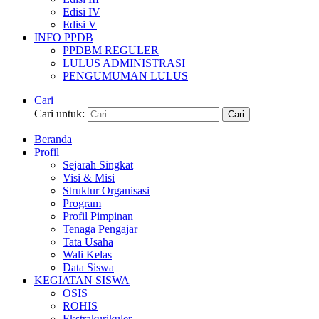
Edisi IV
Edisi V
INFO PPDB
PPDBM REGULER
LULUS ADMINISTRASI
PENGUMUMAN LULUS
Cari
Cari untuk:
Beranda
Profil
Sejarah Singkat
Visi & Misi
Struktur Organisasi
Program
Profil Pimpinan
Tenaga Pengajar
Tata Usaha
Wali Kelas
Data Siswa
KEGIATAN SISWA
OSIS
ROHIS
Ekstrakurikuler