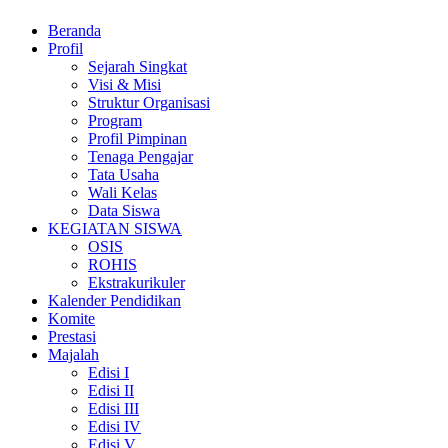
Beranda
Profil
Sejarah Singkat
Visi & Misi
Struktur Organisasi
Program
Profil Pimpinan
Tenaga Pengajar
Tata Usaha
Wali Kelas
Data Siswa
KEGIATAN SISWA
OSIS
ROHIS
Ekstrakurikuler
Kalender Pendidikan
Komite
Prestasi
Majalah
Edisi I
Edisi II
Edisi III
Edisi IV
Edisi V