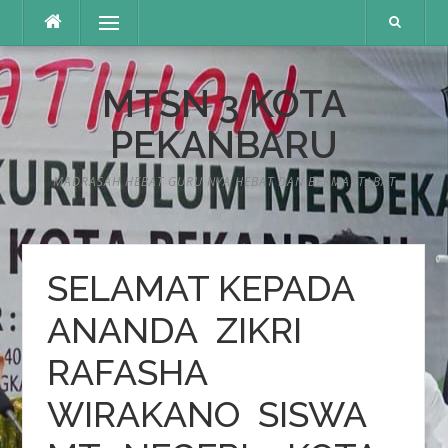
Lompat
Menu
ke
konten
MTSN 3 KOTA
PEKANBARU
MADRASAH HEBAT GURU NYA HEBAT DAN BERMARTABAT
SELAMAT KEPADA
ANANDA ZIKRI
RAFASHA
WIRAKANO SISWA