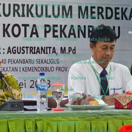
Sejarah Singkat
Visi & Misi
Struktur Organisasi
Program
Profil Pimpinan
Tenaga Pengajar
Tata Usaha
Wali Kelas
Data Siswa
KEGIATAN SISWA
OSIS
ROHIS
Ekstrakurikuler
Kalender Pendidikan
Komite
Prestasi
Majalah
Edisi I
Edisi II
Edisi III
Edisi IV
Edisi V
INFO PPDB
PPDBM REGULER
LULUS ADMINISTRASI