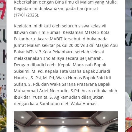
Keberkahan dengan Bina Ilmu di Malam yang Mulia,
Kegiatan ini dilaksanakan pada hari jum’at
(17/01/2025).
Kegiatan ini diikuti oleh seluruh siswa kelas VII
Ikhwan dan Tim Humas Keislaman MTsN 3 Kota
Pekanbaru. Acara MABIT tersebut dibuka pada
Jum’at Malam sekitar pukul 20.00 WIB di Masjid Abu
Bakar MTsN 3 Kota Pekanbaru setelah selesai
melaksanakan sholat Isya secara Berjama’ah.
Dengan dihadiri oleh Kepala Madrasah Bapak
Sukeimi, M. Pd, Kepala Tata Usaha Bapak Zuriadi
Handra, S. Psi, M. Pd, Waka Humas Bapak Said Idi
Sufian, S. Pdi, dan Waka Sarana Prasarana Bapak
Muhammad Arief Noerudin, S.Pd. Acara dibuka oleh
Ibuk dari Yusnita, S. Ag kemudian dilanjutkan
dengan kata Sambutan oleh Waka Humas.