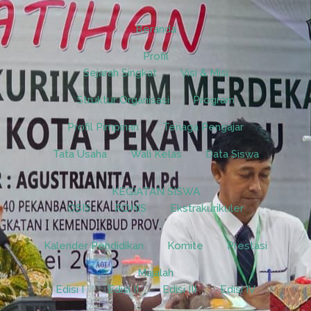
Beranda
Profil
Sejarah Singkat
Visi & Misi
Struktur Organisasi
Program
Profil Pimpinan
Tenaga Pengajar
Tata Usaha
Wali Kelas
Data Siswa
KEGIATAN SISWA
OSIS
ROHIS
Ekstrakurikuler
Kalender Pendidikan
Komite
Prestasi
Majalah
Edisi I
Edisi II
Edisi III
Edisi IV