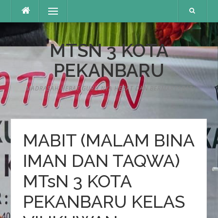
Lompat
Menu
ke
konten
MTSN 3 KOTA
PEKANBARU
MADRASAH HEBAT GURU NYA HEBAT DAN BERMARTABAT
MABIT (MALAM BINA
IMAN DAN TAQWA)
MTsN 3 KOTA
PEKANBARU KELAS