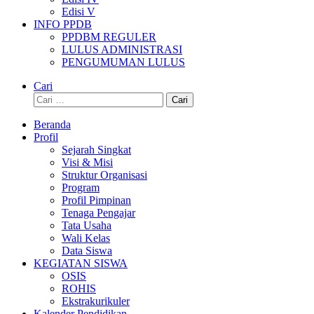
Edisi V
INFO PPDB
PPDBM REGULER
LULUS ADMINISTRASI
PENGUMUMAN LULUS
Cari
Cari
untuk:
Beranda
Profil
Sejarah Singkat
Visi & Misi
Struktur Organisasi
Program
Profil Pimpinan
Tenaga Pengajar
Tata Usaha
Wali Kelas
Data Siswa
KEGIATAN SISWA
OSIS
ROHIS
Ekstrakurikuler
Kalender Pendidikan