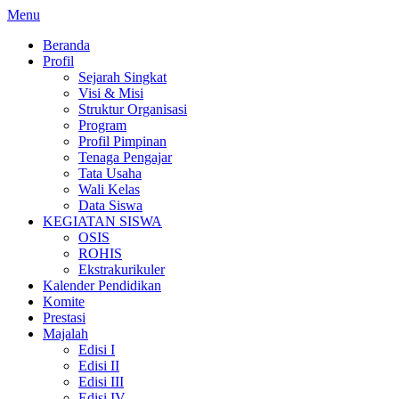
Lompat
Menu
ke
Beranda
konten
Profil
Sejarah Singkat
Visi & Misi
Struktur Organisasi
Program
Profil Pimpinan
Tenaga Pengajar
Tata Usaha
Wali Kelas
Data Siswa
KEGIATAN SISWA
OSIS
ROHIS
Ekstrakurikuler
Kalender Pendidikan
Komite
Prestasi
Majalah
Edisi I
Edisi II
Edisi III
Edisi IV