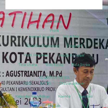
Beranda
Profil
Sejarah Singkat
Visi & Misi
Struktur Organisasi
Program
Profil Pimpinan
Tenaga Pengajar
Tata Usaha
Wali Kelas
Data Siswa
KEGIATAN SISWA
OSIS
ROHIS
Ekstrakurikuler
Kalender Pendidikan
Komite
Prestasi
Majalah